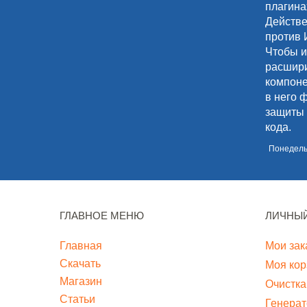
плагина
Действе
против 
Чтобы и
расшири
компоне
в него 
защиты 
кода.
Понедельн
ГЛАВНОЕ МЕНЮ
ЛИЧНЫЙ
Главная
Мои зак
Скачать
Моя кор
Магазин
Очистка
Статьи
Генерат