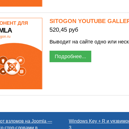
SITOGON YOUTUBE GALLE
ОНЕНТ ДЛЯ
MLA
520,45 руб
gon.ru
Выводит на сайте одно или неск
Подробнее...
от взломов на Joomla —
Windows Key + R и уязвимос
со стоп-словами в
3