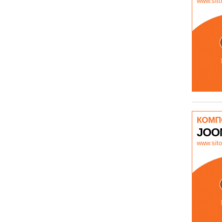
www.sito
КОМП
JOO
www.sito