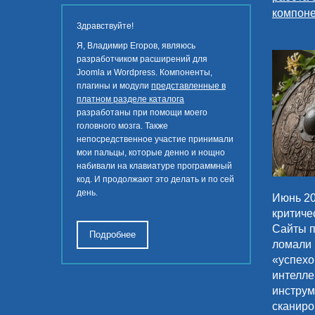
компон
Здравствуйте!
Я, Владимир Егоров, являюсь
разработчиком расширений для
Joomla и Wordpress. Компоненты,
плагины и модули
представленные в
платном разделе каталога
разработаны при помощи моего
головного мозга. Также
непосредственное участие принимали
мои пальцы, которые денно и нощно
набивали на клавиатуре программный
код. И продолжают это делать и по сей
день.
Июнь 20
критиче
Сайты п
Подробнее
ломали 
«успехо
интелле
инструм
сканиро