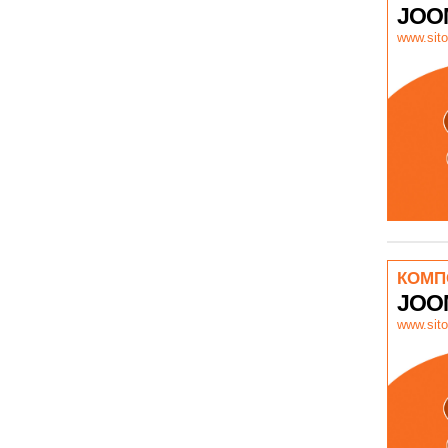
JOO
www.sito
КОМП
JOO
www.sito