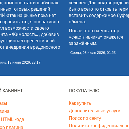
х, компонентах и шаблонах.
человек. Для подтверждени
нных готовых решений
было всего то открыть терм
ИИ-атак на рынке пока нет.
вставить содержимое буфе
справить это, я оперативно
обмена.
л возможности своего
После этого компьютер
нта «Жимолость», добавив
«счастливчика» окажется
функционал превентивной
заражённым.
от внедрения вредоносного
Среда, 08 июля 2026, 01:53
ик, 13 июля 2026, 23:17
 КАБИНЕТ
ПОКУПАТЕЛЮ
азы
Как купить
Дополнительные услуги
зина
Поиск по сайту
 HTML кода
Политика конфиденциально
ор плагина