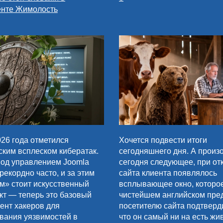
енте Жимолость
26 года отметился
Хочется подвести итоги
ским всплеском кибератак.
сегодняшнего дня. А произ
од управлением Joomla
сегодня следующее, при от
рекордно часто, и за этим
сайта клиента появлялось
м» стоит искусственный
всплывающее окно, которо
кт — теперь это базовый
чистейшем английском пре
ент хакеров для
посетителю сайта подтверди
вания уязвимостей в
что он самый ни на есть жи