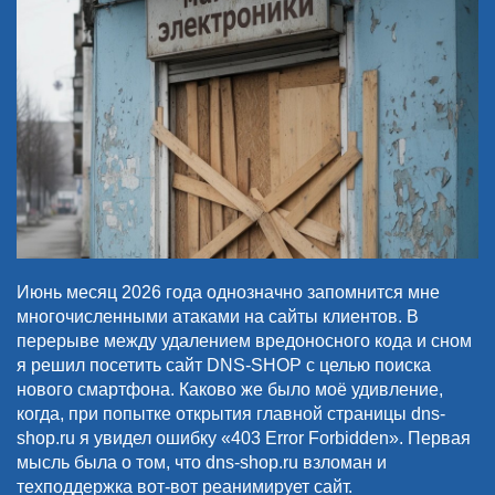
Июнь месяц 2026 года однозначно запомнится мне
многочисленными атаками на сайты клиентов. В
перерыве между удалением вредоносного кода и сном
я решил посетить сайт DNS-SHOP с целью поиска
нового смартфона. Каково же было моё удивление,
когда, при попытке открытия главной страницы dns-
shop.ru я увидел ошибку «403 Error Forbidden». Первая
мысль была о том, что dns-shop.ru взломан и
техподдержка вот-вот реанимирует сайт.